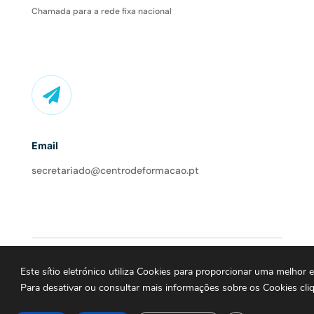
Chamada para a rede fixa nacional

Email
secretariado@centrodeformacao.pt
© Direct Hit 2024
Este sítio eletrónico utiliza Cookies para proporcionar uma melhor ex
Para desativar ou consultar mais informações sobre os Cookies cli
Política de Proteção de Dados
|
Ficha Técnica
|