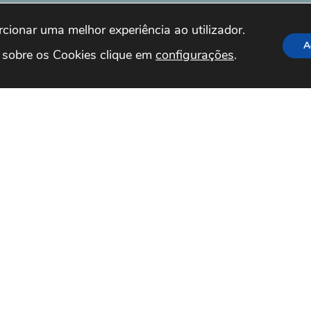
orcionar uma melhor experiência ao utilizador.

A
 sobre os Cookies clique em 
configurações
.
IÇÃO