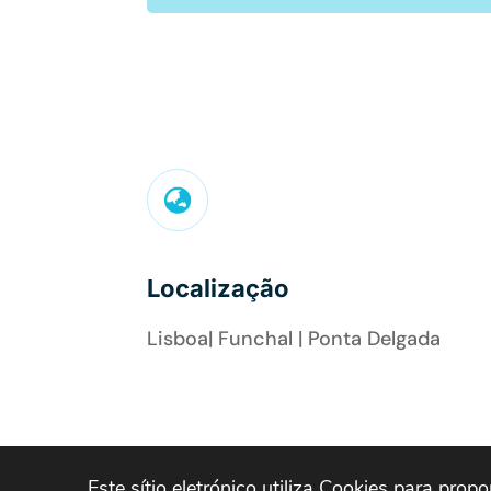

Localização
Lisboa| Funchal | Ponta Delgada
Este sítio eletrónico utiliza Cookies para prop