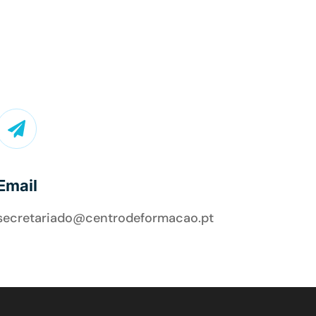

Email
secretariado@centrodeformacao.pt