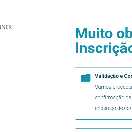
Muito ob
Inscriçã
Validação e Co

Vamos proceder 
confirmação da 
endereço de corr