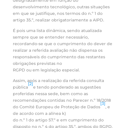
designadamente em função do
desenvolvimento tecnológico, outras situações
em que se justifique, nos termos do n.º 1 do
artigo 35.º, realizar obrigatoriamente a AIPD.
É pois uma lista dinâmica, sendo atualizada
sempre que se entender necessário,
recordando-se que o cumprimento do dever de
realizar a referida avaliação não dispensa os
responsáveis do cumprimento das restantes
obrigações previstas no
RGPD ou em legislação especial.
Assim, após a realização da referida consulta
[2]
pública
e tendo ponderado as sugestões
proferidas nessa sede, bem como as
recomendações contidas no Parecer n.º 18/2018
[3]
do Comité Europeu de Proteção de Dados
, e
de acordo com a alínea k)
do n.º 1 do artigo 57.º e em cumprimento do
disposto no n.º 4 do artigo 35.º, ambos do RGPD,