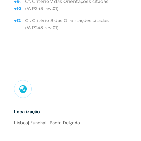
↑
9,
Cf. Critério 7 das Orientações citadas
↑
10
(WP248 rev.01)
↑
12
Cf. Critério 8 das Orientações citadas
(WP248 rev.01)

Localização
Lisboa| Funchal | Ponta Delgada