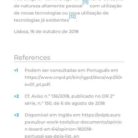
[11]
de natureza altamente pessoal
com utilização
de novas tecnologias ou nova utilização de
[12]
tecnologias já existentes
.
Lisboa, 16 de outubro de 2018
References
References
↑
1
Podem ser consultadas em Português em
https://www.cnpd.pt/bin/rgpd/docs/wp250r
ev01_pt.pdf.
↑
2
Cf. Aviso n.º 136/2018, publicado no DR 2ª
série, n.º 150, de 6 de agosto de 2018
↑
3
Disponível em Inglês em
https://edpb.euro
pa.eu/our-work-tools/our-documents/opinio
n-board-art-64/opinion-182018-
portugal-sas-dpia-list_en