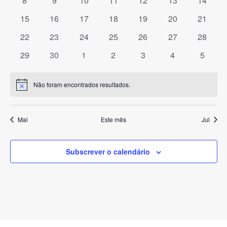
8
9
10
11
12
13
14
de
eventos
eventos
eventos
eventos
eventos
eventos
eventos
0
0
0
0
0
0
0
15
16
17
18
19
20
21
Evento
eventos
eventos
eventos
eventos
eventos
eventos
eventos
0
0
0
0
0
0
0
22
23
24
25
26
27
28
eventos
eventos
eventos
eventos
eventos
eventos
eventos
0
0
0
0
0
0
0
29
30
1
2
3
4
5
eventos
eventos
eventos
eventos
eventos
eventos
evento
Não foram encontrados resultados.
Aviso
Mai
Este mês
Jul
Subscrever o calendário