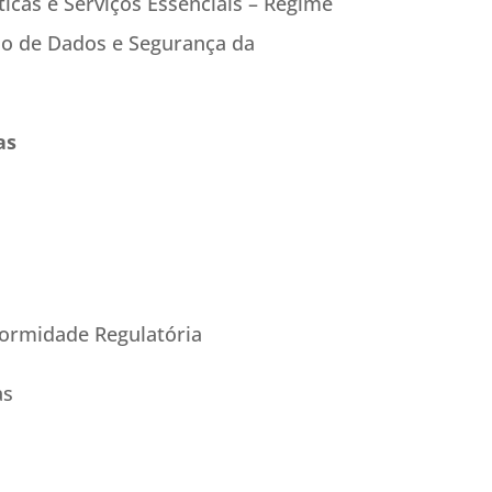
ticas e Serviços Essenciais – Regime
ção de Dados e Segurança da
as
formidade Regulatória
as