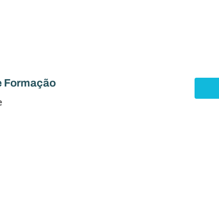
e Formação
e