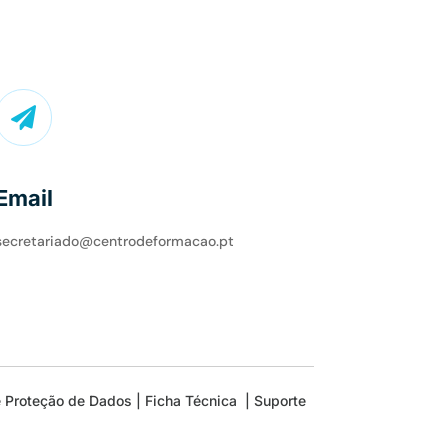

Email
secretariado@centrodeformacao.pt
e Proteção de Dados
|
Ficha Técnica
|
Suporte